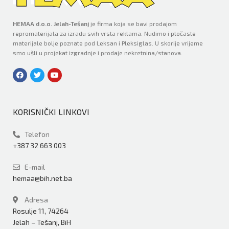
HEMAA d.o.o. Jelah-Tešanj
je firma koja se bavi prodajom
repromaterijala za izradu svih vrsta reklama. Nudimo i pločaste
materijale bolje poznate pod Leksan i Pleksiglas. U skorije vrijeme
smo ušli u projekat izgradnje i prodaje nekretnina/stanova.
KORISNIČKI LINKOVI
Telefon
+387 32 663 003
E-mail
hemaa@bih.net.ba
Adresa
Rosulje 11, 74264
Jelah – Tešanj, BiH