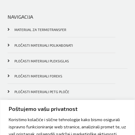
NAVIGACIJA
MATERIJAL ZA TERMOTRANSFER
PLOČASTI MATERIJALI POLIKABONATI
PLOČASTI MATERIJALI PLEKSIGLAS
PLOČASTI MATERIJALI FOREKS
PLOČASTI MATERIJALI PETG PLOČE
PLOČASTI MATERIJALI DODATNI MATERIJALI
Poštujemo vašu privatnost
Koristimo kolačiće i slične tehnologije kako bismo osigurali
PROFILI I ALATI ZA REKLAME
ispravno funkcioniranje web stranice, analizirali promet te, uz
vaš pristanak, prilagodili sadržaj i marketinške aktivnosti.