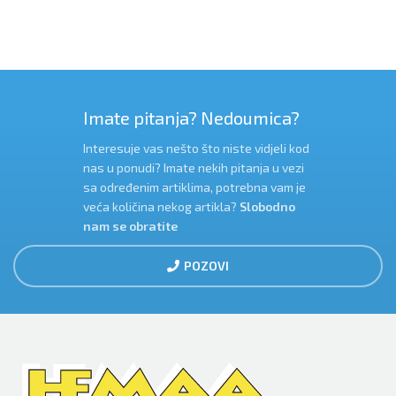
Imate pitanja? Nedoumica?
Interesuje vas nešto što niste vidjeli kod
nas u ponudi? Imate nekih pitanja u vezi
sa određenim artiklima, potrebna vam je
veća količina nekog artikla?
Slobodno
nam se obratite
POZOVI