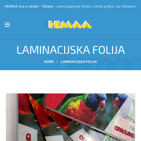
HEMAA d.o.o Jelah - Tešanj
- samoljepljiva folija i ostali pribor za reklame
LAMINACIJSKA FOLIJA
HOME
LAMINACIJSKA FOLIJA