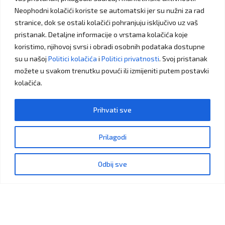
MEDIJ ZA ŠTAMPE CERADE I PAPIRI
Neophodni kolačići koriste se automatski jer su nužni za rad
stranice, dok se ostali kolačići pohranjuju isključivo uz vaš
LED DIODE
pristanak. Detaljne informacije o vrstama kolačića koje
koristimo, njihovoj svrsi i obradi osobnih podataka dostupne
FOLIJE
su u našoj
Politici kolačića
i
Politici privatnosti
. Svoj pristanak
možete u svakom trenutku povući ili izmijeniti putem postavki
kolačića.
Prihvati sve
Prilagodi
hemaa@bih.net.ba
Budite slobodni da nas kontaktirate
Odbij sve