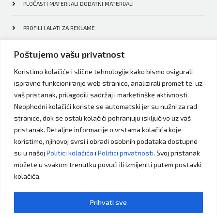
PLOČASTI MATERIJALI DODATNI MATERIJALI
PROFILI I ALATI ZA REKLAME
Poštujemo vašu privatnost
MEDIJ ZA ŠTAMPE CERADE I PAPIRI
Koristimo kolačiće i slične tehnologije kako bismo osigurali
LED DIODE
ispravno funkcioniranje web stranice, analizirali promet te, uz
vaš pristanak, prilagodili sadržaj i marketinške aktivnosti.
FOLIJE
Neophodni kolačići koriste se automatski jer su nužni za rad
stranice, dok se ostali kolačići pohranjuju isključivo uz vaš
pristanak. Detaljne informacije o vrstama kolačića koje
koristimo, njihovoj svrsi i obradi osobnih podataka dostupne
su u našoj
Politici kolačića
i
Politici privatnosti
. Svoj pristanak
možete u svakom trenutku povući ili izmijeniti putem postavki
kolačića.
hemaa@bih.net.ba
Budite slobodni da nas kontaktirate
Prihvati sve