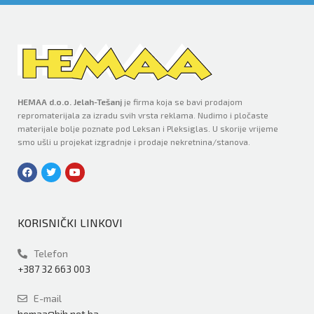
HEMAA d.o.o. Jelah-Tešanj
je firma koja se bavi prodajom
repromaterijala za izradu svih vrsta reklama. Nudimo i pločaste
materijale bolje poznate pod Leksan i Pleksiglas. U skorije vrijeme
smo ušli u projekat izgradnje i prodaje nekretnina/stanova.
KORISNIČKI LINKOVI
Telefon
+387 32 663 003
E-mail
hemaa@bih.net.ba