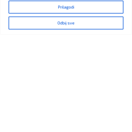
Prilagodi
Odbij sve
+387 32 663 003
Pozovite nas
Rosulje 11, 74264 Jelah, BiH
Budite slobodni da nas kontaktirate
Copyright © 2026
HEMAA d.o.o.
Sva prava zadržana.
Politika kolačića
Zaštita podataka
Politika privatnosti
Opći uvjeti poslovanja
Impressum