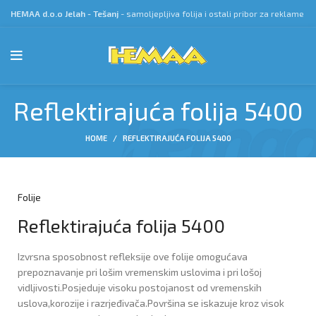
HEMAA d.o.o Jelah - Tešanj
- samoljepljiva folija i ostali pribor za reklame
Reflektirajuća folija 5400
HOME
REFLEKTIRAJUĆA FOLIJA 5400
Folije
Reflektirajuća folija 5400
Izvrsna sposobnost refleksije ove folije omogućava
prepoznavanje pri lošim vremenskim uslovima i pri lošoj
vidljivosti.Posjeduje visoku postojanost od vremenskih
uslova,korozije i razrjeđivača.Površina se iskazuje kroz visok