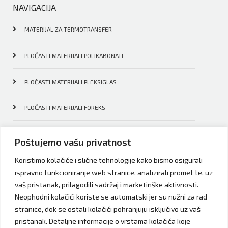
NAVIGACIJA
MATERIJAL ZA TERMOTRANSFER
PLOČASTI MATERIJALI POLIKABONATI
PLOČASTI MATERIJALI PLEKSIGLAS
PLOČASTI MATERIJALI FOREKS
PLOČASTI MATERIJALI PETG PLOČE
Poštujemo vašu privatnost
Koristimo kolačiće i slične tehnologije kako bismo osigurali
PLOČASTI MATERIJALI DODATNI MATERIJALI
ispravno funkcioniranje web stranice, analizirali promet te, uz
vaš pristanak, prilagodili sadržaj i marketinške aktivnosti.
PROFILI I ALATI ZA REKLAME
Neophodni kolačići koriste se automatski jer su nužni za rad
stranice, dok se ostali kolačići pohranjuju isključivo uz vaš
MEDIJ ZA ŠTAMPE CERADE I PAPIRI
pristanak. Detaljne informacije o vrstama kolačića koje