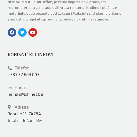
HEMAA d.o.o. Jelah-Tešanj
je firma koja se bavi prodajom
repromaterijala za izradu svih vrsta reklama. Nudimo i pločaste
materijale bolje poznate pod Leksan i Pleksiglas. U skorije vrijeme
smo ušli u projekat izgradnje i prodaje nekretnina/stanova.
KORISNIČKI LINKOVI
Telefon
+387 32 663 003
E-mail
hemaa@bih.net.ba
Adresa
Rosulje 11, 74264
Jelah – Tešanj, BiH