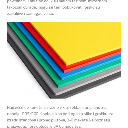
površinom. Table se odlikuju malom težinom, izuzetnom
lakoćom obrade, mogu se termooblikovati, teško su
zapaljive i samogasive su.
Najčešće se koriste za razne vrste reklamiranja unutra i
napolju, POS/POP displeje, kao podloga za slike i grafiku, za
izradu štandova i promo pultova, 3-D makete.Najpoznatiji
proizvođač Forex ploča je 3A Composites.