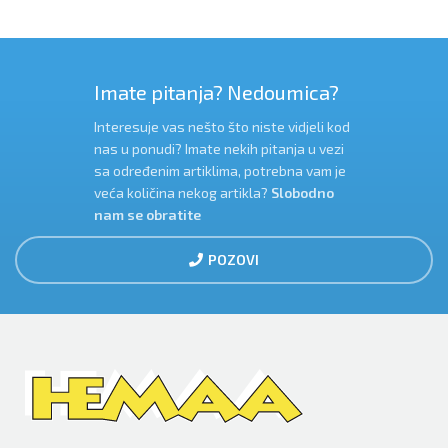
Imate pitanja? Nedoumica?
Interesuje vas nešto što niste vidjeli kod
nas u ponudi? Imate nekih pitanja u vezi
sa određenim artiklima, potrebna vam je
veća količina nekog artikla?
Slobodno
nam se obratite
POZOVI