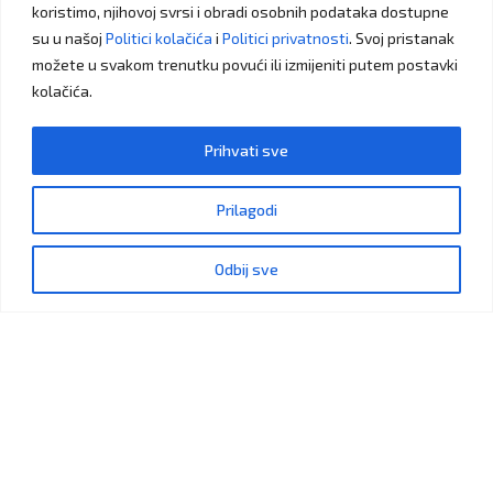
koristimo, njihovoj svrsi i obradi osobnih podataka dostupne
LED DIODE
su u našoj
Politici kolačića
i
Politici privatnosti
. Svoj pristanak
možete u svakom trenutku povući ili izmijeniti putem postavki
FOLIJE
kolačića.
Prihvati sve
Prilagodi
Odbij sve
hemaa@bih.net.ba
Budite slobodni da nas kontaktirate
+387 32 663 003
Pozovite nas