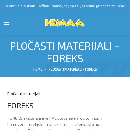
HEMAA d.o.o Jelah - Tešanj
- samoljepljiva folija i ostali pribor za reklame
PLOČASTI MATERIJALI –
FOREKS
HOME
PLOČASTI MATERIJALI – FOREKS
Pločasti materijali
FOREKS
FOREKS
ekspandirane PVC ploče sa naročito finom i
homogenom ćelijskom strukturom i svilenkasto mat